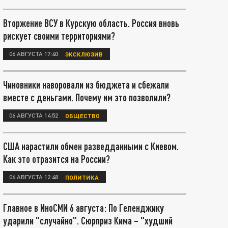
Вторжение ВСУ в Курскую область. Россия вновь
рискует своими территориями?
06 АВГУСТА 17:40
ЭКСКЛЮЗИВ
Чиновники наворовали из бюджета и сбежали
вместе с деньгами. Почему им это позволили?
06 АВГУСТА 14:52
ОБЩЕСТВО
США нарастили обмен разведданными с Киевом.
Как это отразится на России?
06 АВГУСТА 12:48
ПОЛИТИКА
Главное в ИноСМИ 6 августа: По Геленджику
ударили "случайно". Сюрприз Кима – "худший