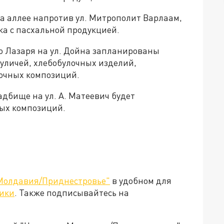
 на аллее напротив ул. Митрополит Варлаам,
ка с пасхальной продукцией.
го Лазаря на ул. Дойна запланированы
уличей, хлебобулочных изделий,
точных композиций.
адбище на ул. А. Матеевич будет
ных композиций.
Молдавия/Приднестровье"
в удобном для
ики
. Также подписывайтесь на