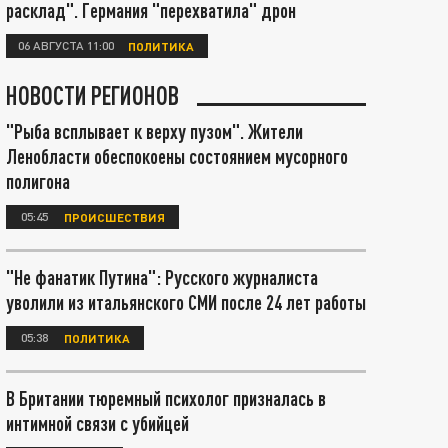
расклад". Германия "перехватила" дрон
06 АВГУСТА 11:00
ПОЛИТИКА
НОВОСТИ РЕГИОНОВ
"Рыба всплывает к верху пузом". Жители
Ленобласти обеспокоены состоянием мусорного
полигона
05:45
ПРОИСШЕСТВИЯ
"Не фанатик Путина": Русского журналиста
уволили из итальянского СМИ после 24 лет работы
05:38
ПОЛИТИКА
В Британии тюремный психолог призналась в
интимной связи с убийцей