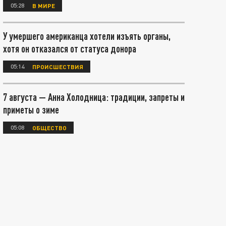
05:28
В МИРЕ
У умершего американца хотели изъять органы,
хотя он отказался от статуса донора
05:14
ПРОИСШЕСТВИЯ
7 августа — Анна Холодница: традиции, запреты и
приметы о зиме
05:08
ОБЩЕСТВО