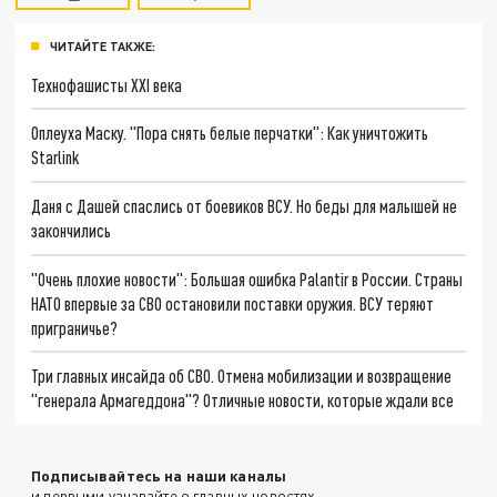
ЧИТАЙТЕ ТАКЖЕ:
Технофашисты XXI века
Оплеуха Маску. "Пора снять белые перчатки": Как уничтожить
Starlink
Даня с Дашей спаслись от боевиков ВСУ. Но беды для малышей не
закончились
"Очень плохие новости": Большая ошибка Palantir в России. Страны
НАТО впервые за СВО остановили поставки оружия. ВСУ теряют
приграничье?
Три главных инсайда об СВО. Отмена мобилизации и возвращение
"генерала Армагеддона"? Отличные новости, которые ждали все
Подписывайтесь на наши каналы
и первыми узнавайте о главных новостях