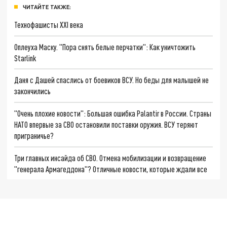
ЧИТАЙТЕ ТАКЖЕ:
Технофашисты XXI века
Оплеуха Маску. "Пора снять белые перчатки": Как уничтожить
Starlink
Даня с Дашей спаслись от боевиков ВСУ. Но беды для малышей не
закончились
"Очень плохие новости": Большая ошибка Palantir в России. Страны
НАТО впервые за СВО остановили поставки оружия. ВСУ теряют
приграничье?
Три главных инсайда об СВО. Отмена мобилизации и возвращение
"генерала Армагеддона"? Отличные новости, которые ждали все