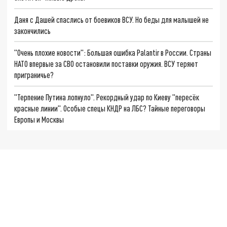
Даня с Дашей спаслись от боевиков ВСУ. Но беды для малышей не
закончились
"Очень плохие новости": Большая ошибка Palantir в России. Страны
НАТО впервые за СВО остановили поставки оружия. ВСУ теряют
приграничье?
"Терпение Путина лопнуло". Рекордный удар по Киеву "пересёк
красные линии". Особые спецы КНДР на ЛБС? Тайные переговоры
Европы и Москвы