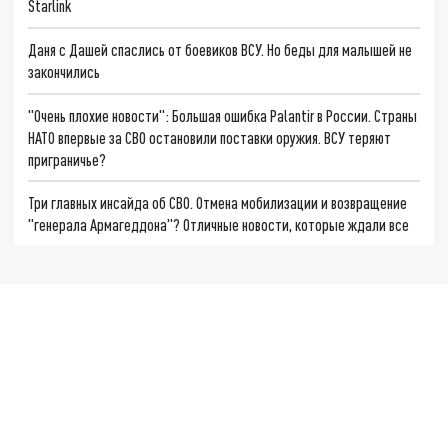
Starlink
Даня с Дашей спаслись от боевиков ВСУ. Но беды для малышей не
закончились
"Очень плохие новости": Большая ошибка Palantir в России. Страны
НАТО впервые за СВО остановили поставки оружия. ВСУ теряют
приграничье?
Три главных инсайда об СВО. Отмена мобилизации и возвращение
"генерала Армагеддона"? Отличные новости, которые ждали все