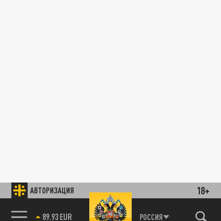
18+
АВТОРИЗАЦИЯ
89.93 EUR
РОССИЯ