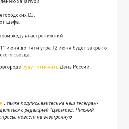
влению хачапури;
егородских DJ;
от шефа;
о промокоду #гастронижний
11 июня до пяти утра 12 июня будет закрыто
кого съезда.
Новгороде
будут отмечать
День России.
е"
, также подписывайтесь на наш телеграм-
поделиться с редакцией "Царьград. Нижний
опросы, новости на электронную