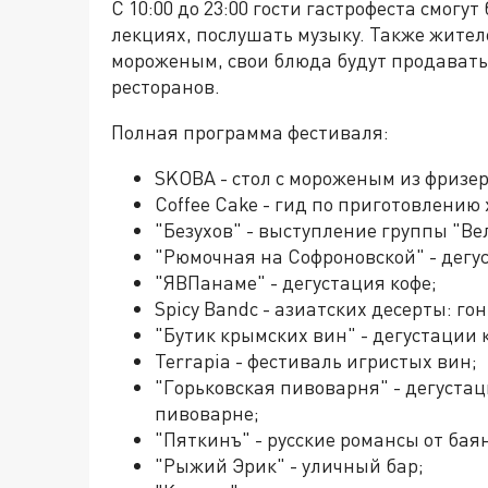
С 10:00 до 23:00 гости гастрофеста смогу
лекциях, послушать музыку. Также жител
мороженым, свои блюда будут продавать
ресторанов.
Полная программа фестиваля:
SKOBA - стол с мороженым из фризера
Coffee Cake - гид по приготовлению 
"Безухов" - выступление группы "В
"Рюмочная на Софроновской" - дегу
"ЯВПанаме" - дегустация кофе;
Spicy Bandс - азиатских десерты: го
"Бутик крымских вин" - дегустации 
Terrapia - фестиваль игристых вин;
"Горьковская пивоварня" - дегустац
пивоварне;
"Пяткинъ" - русские романсы от бая
"Рыжий Эрик" - уличный бар;