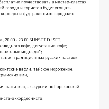
т бесплатно поучаствовать в мастер-классах,
ей города и туристов будут угощать
 корнеры и фудтраки нижегородских
, 20:00 - 23:00 SUNSET DJ SET;
холодного кофе, дегустации кофе;
ельветовые медведи";
стация традиционных русских настоек;
нконгские вафли, тайское мороженое;
крымских вин;
ия напитков, экскурсии по Горьковской
ниста-аккордеониста;