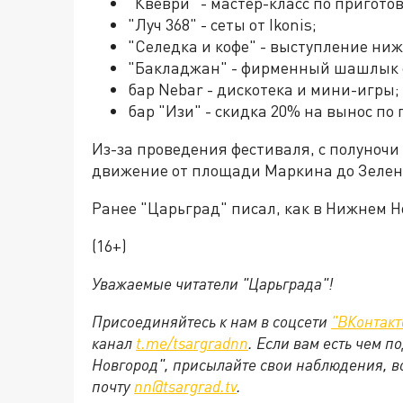
"Квеври" - мастер-класс по пригото
"Луч 368" - сеты от Ikonis;
"Селедка и кофе" - выступление ниж
"Бакладжан" - фирменный шашлык 
бар Nebar - дискотека и мини-игры;
бар "Изи" - скидка 20% на вынос п
Из-за проведения фестиваля, с полуночи 
движение от площади Маркина до Зеленс
Ранее "Царьград" писал, как в Нижнем 
(16+)
Уважаемые читатели "Царьграда"!
Присоединяйтесь к нам в соцсети
"ВКонтакт
канал
t.me/tsargradnn
. Если вам есть чем 
Новгород", присылайте свои наблюдения, в
почту
nn@tsargrad.tv
.