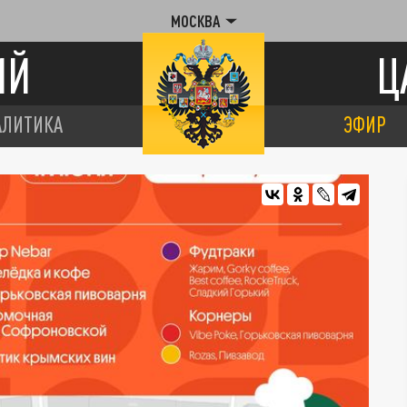
МОСКВА
ИЙ
Ц
АЛИТИКА
ЭФИР