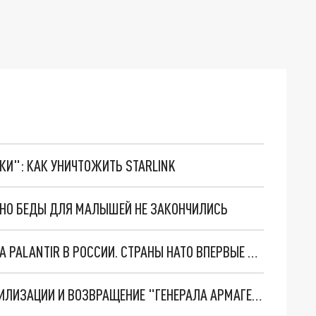
ТКИ": КАК УНИЧТОЖИТЬ STARLINK
. НО БЕДЫ ДЛЯ МАЛЫШЕЙ НЕ ЗАКОНЧИЛИСЬ
"ОЧЕНЬ ПЛОХИЕ НОВОСТИ": БОЛЬШАЯ ОШИБКА PALANTIR В РОССИИ. СТРАНЫ НАТО ВПЕРВЫЕ ЗА СВО ОСТАНОВИЛИ ПОСТАВКИ ОРУЖИЯ. ВСУ ТЕРЯЮТ ПРИГРАНИЧЬЕ?
ТРИ ГЛАВНЫХ ИНСАЙДА ОБ СВО. ОТМЕНА МОБИЛИЗАЦИИ И ВОЗВРАЩЕНИЕ "ГЕНЕРАЛА АРМАГЕДДОНА"? ОТЛИЧНЫЕ НОВОСТИ, КОТОРЫЕ ЖДАЛИ ВСЕ