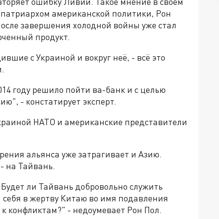
овторяет ошибку Ливии. Такое мнение в своём
 патриархом американской политики, Рон
 после завершения холодной войны уже стал
рченный продукт.
вшие с Украиной и вокруг неё, - всё это
.
14 году решило пойти ва-банк и с целью
ю", - констатирует эксперт.
 Украиной НАТО и американские представители
ирения альянса уже затрагивает и Азию.
- на Тайвань.
 Будет ли Тайвань добровольно служить
 себя в жертву Китаю во имя подавления
к конфликтам?" - недоумевает Рон Пол.