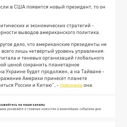
 если в США появится новый президент, то он
тических и экономических стратегий -
рности выводов американского политика.
Другое дело, что американские президенты не
 всего лишь четвёртый уровень управления.
апитала и теневых организаций глобального
ой ценой сохранить планетарное
а Украине будет продолжен, а на Тайване -
поражение Америки принесёт планете
иться России и Китаю", -
пояснила
она.
сывайтесь на наши каналы
ыми узнавайте о главных новостях и важнейших событиях дня.