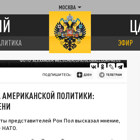
МОСКВА
ИЙ
Ц
АЛИТИКА
ЭФИР
ФОТО: ALEXANDER WELSCHER/DPA/GLOBALLOOKPRESS
ПОДПИШИТЕСЬ:
 АМЕРИКАНСКОЙ ПОЛИТИКИ:
ЕНИ
аты представителей Рон Пол высказал мнение,
е НАТО.