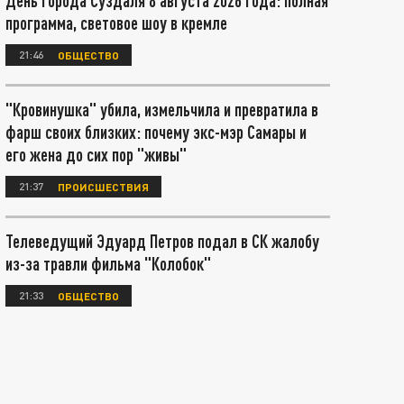
День города Суздаля 8 августа 2026 года: полная
программа, световое шоу в кремле
21:46
ОБЩЕСТВО
"Кровинушка" убила, измельчила и превратила в
фарш своих близких: почему экс-мэр Самары и
его жена до сих пор "живы"
21:37
ПРОИСШЕСТВИЯ
Телеведущий Эдуард Петров подал в СК жалобу
из-за травли фильма "Колобок"
21:33
ОБЩЕСТВО