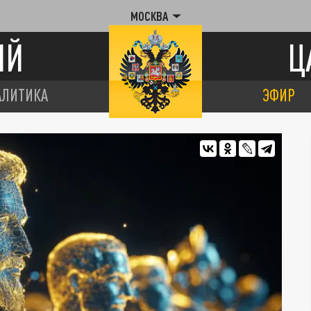
МОСКВА
ИЙ
Ц
АЛИТИКА
ЭФИР