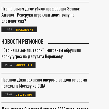
Что на самом деле убило профессора Зезина:
Адвокат Реверука перекладывает вину на
следователя?
14:24
ЭКСКЛЮЗИВ
НОВОСТИ РЕГИОНОВ
"Это наша земля, терпи": мигранты обрушили
волну угроз на депутата Воропаеву
22:04
МИГРАНТЫ
Пасынок Джигарханяна впервые за долгое время
приехал в Москву из США
21:48
ОБЩЕСТВО