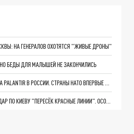
ОСКВЫ: НА ГЕНЕРАЛОВ ОХОТЯТСЯ "ЖИВЫЕ ДРОНЫ"
. НО БЕДЫ ДЛЯ МАЛЫШЕЙ НЕ ЗАКОНЧИЛИСЬ
"ОЧЕНЬ ПЛОХИЕ НОВОСТИ": БОЛЬШАЯ ОШИБКА PALANTIR В РОССИИ. СТРАНЫ НАТО ВПЕРВЫЕ ЗА СВО ОСТАНОВИЛИ ПОСТАВКИ ОРУЖИЯ. ВСУ ТЕРЯЮТ ПРИГРАНИЧЬЕ?
"ТЕРПЕНИЕ ПУТИНА ЛОПНУЛО". РЕКОРДНЫЙ УДАР ПО КИЕВУ "ПЕРЕСЁК КРАСНЫЕ ЛИНИИ". ОСОБЫЕ СПЕЦЫ КНДР НА ЛБС? ТАЙНЫЕ ПЕРЕГОВОРЫ ЕВРОПЫ И МОСКВЫ