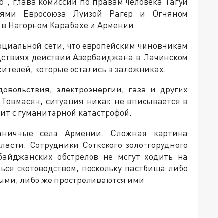
ю”, глава комиссии по правам человека Тагуи
лями Евросоюза Луизой Рагер и Огняном
в Нагорном Карабахе и Армении.
социальной сети, что европейским чиновникам
едствиях действий Азербайджана в Лачинском
жителей, которые остались в заложниках.
овольствия, электроэнергии, газа и других
 Товмасян, ситуация никак не вписывается в
ит с гуманитарной катастрофой.
ничные сёла Армении. Сложная картина
ласти. Сотрудники Соткского золотгорудного
байджанских обстрелов не могут ходить на
ться скотоводством, поскольку пастбища либо
ми, либо же простреливаются ими.