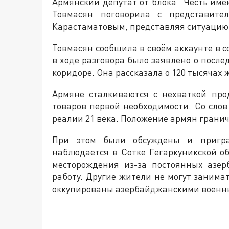
Армянский депутат от блока “Честь име
Товмасян поговорила с представите
Карастаматовым, представляя ситуацию 
Товмасян сообщила в своём аккаунте в 
в ходе разговора было заявлено о посл
коридоре. Она рассказала о 120 тысячах 
Армяне сталкиваются с нехваткой прод
товаров первой необходимости. Со слов
реалии 21 века. Положение армян гранич
При этом были обсуждены и пригра
наблюдается в Сотке Гегаркуникской об
месторождения из-за постоянных азер
работу. Другие жители не могут занима
оккупированы азербайджанскими военны