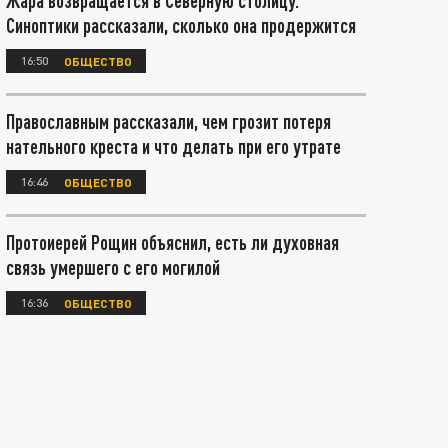
Жара возвращается в Северную столицу.
Синоптики рассказали, сколько она продержится
16:50
ОБЩЕСТВО
Православным рассказали, чем грозит потеря
нательного креста и что делать при его утрате
16:46
ОБЩЕСТВО
Протоиерей Рощин объяснил, есть ли духовная
связь умершего с его могилой
16:36
ОБЩЕСТВО