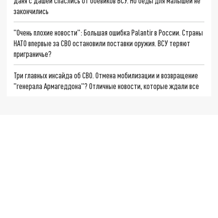
Даня с Дашей спаслись от боевиков ВСУ. Но беды для малышей не
закончились
"Очень плохие новости": Большая ошибка Palantir в России. Страны
НАТО впервые за СВО остановили поставки оружия. ВСУ теряют
приграничье?
Три главных инсайда об СВО. Отмена мобилизации и возвращение
"генерала Армагеддона"? Отличные новости, которые ждали все