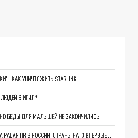
ТКИ": КАК УНИЧТОЖИТЬ STARLINK
 ЛЮДЕЙ В ИГИЛ*
. НО БЕДЫ ДЛЯ МАЛЫШЕЙ НЕ ЗАКОНЧИЛИСЬ
"ОЧЕНЬ ПЛОХИЕ НОВОСТИ": БОЛЬШАЯ ОШИБКА PALANTIR В РОССИИ. СТРАНЫ НАТО ВПЕРВЫЕ ЗА СВО ОСТАНОВИЛИ ПОСТАВКИ ОРУЖИЯ. ВСУ ТЕРЯЮТ ПРИГРАНИЧЬЕ?