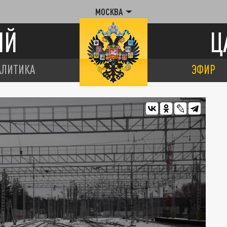
МОСКВА
ИЙ
Ц
АЛИТИКА
ЭФИР