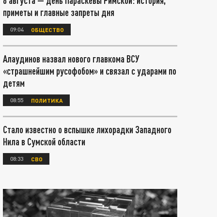
8 августа — день Параскевы Римской: история,
приметы и главные запреты дня
09:04
ОБЩЕСТВО
Алаудинов назвал нового главкома ВСУ
«страшнейшим русофобом» и связал с ударами по
детям
08:55
ПОЛИТИКА
Стало известно о вспышке лихорадки Западного
Нила в Сумской области
08:33
СВО