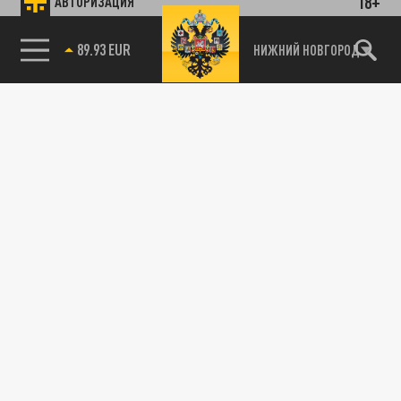
18+
АВТОРИЗАЦИЯ
НИЖНИЙ НОВГОРОД
89.93 EUR
85.64 BRENT
115093, г. Москва, переулок Партийный,
д.1, к.57, стр.3, эт.1, пом.I, ком.45
Тел.:
+7 (495) 374-77-73
info@tsargrad.tv