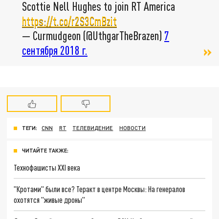
Scottie Nell Hughes to join RT America
https://t.co/r2S3CmBzit
— Curmudgeon (@UthgarTheBrazen)
7
сентября 2018 г.
ТЕГИ:
СNN
RT
ТЕЛЕВИДЕНИЕ
НОВОСТИ
ЧИТАЙТЕ ТАКЖЕ:
Технофашисты XXI века
"Кротами" были все? Теракт в центре Москвы: На генералов
охотятся "живые дроны"