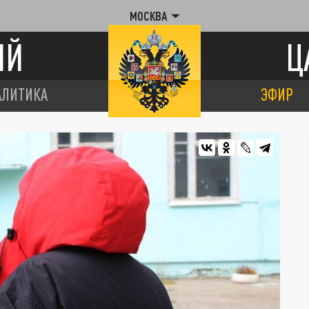
МОСКВА
ИЙ
Ц
АЛИТИКА
ЭФИР