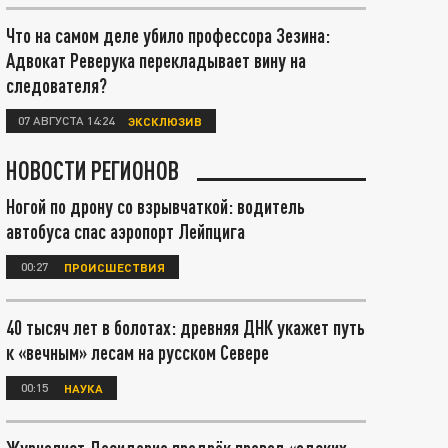
Что на самом деле убило профессора Зезина:
Адвокат Реверука перекладывает вину на
следователя?
07 АВГУСТА 14:24
ЭКСКЛЮЗИВ
НОВОСТИ РЕГИОНОВ
Ногой по дрону со взрывчаткой: водитель
автобуса спас аэропорт Лейпцига
00:27
ПРОИСШЕСТВИЯ
40 тысяч лет в болотах: древняя ДНК укажет путь
к «вечным» лесам на русском Севере
00:15
НАУКА