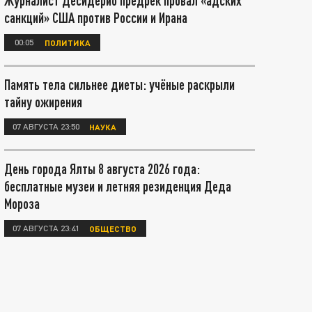
Журналист Десидерио предрёк провал «адских
санкций» США против России и Ирана
00:05
ПОЛИТИКА
Память тела сильнее диеты: учёные раскрыли
тайну ожирения
07 АВГУСТА 23:50
НАУКА
День города Ялты 8 августа 2026 года:
бесплатные музеи и летняя резиденция Деда
Мороза
07 АВГУСТА 23:41
ОБЩЕСТВО