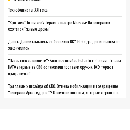
Технофашисты XXI века
"Кротами" были все? Теракт в центре Москвы: На генералов
охотятся "живые дроны"
Даня с Дашей спаслись от боевиков ВСУ. Но беды для малышей не
закончились
"Очень плохие новости": Большая ошибка Palantir в России. Страны
НАТО впервые за СВО остановили поставки оружия. ВСУ теряют
приграничье?
Три главных инсайда об СВО. Отмена мобилизации и возвращение
"генерала Армагеддона"? Отличные новости, которые ждали все