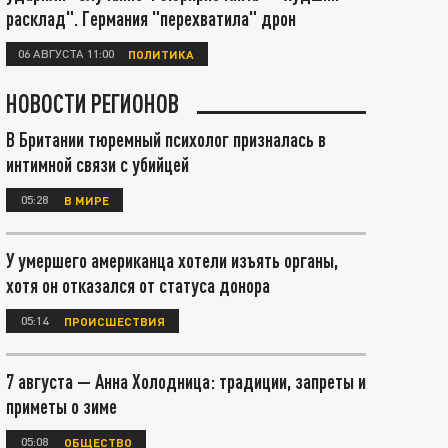
расклад". Германия "перехватила" дрон
06 АВГУСТА 11:00
ПОЛИТИКА
НОВОСТИ РЕГИОНОВ
В Британии тюремный психолог призналась в
интимной связи с убийцей
05:28
В МИРЕ
У умершего американца хотели изъять органы,
хотя он отказался от статуса донора
05:14
ПРОИСШЕСТВИЯ
7 августа — Анна Холодница: традиции, запреты и
приметы о зиме
05:08
ОБЩЕСТВО