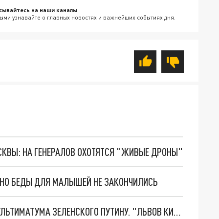
сывайтесь на наши каналы
ыми узнавайте о главных новостях и важнейших событиях дня.
ОСКВЫ: НА ГЕНЕРАЛОВ ОХОТЯТСЯ "ЖИВЫЕ ДРОНЫ"
. НО БЕДЫ ДЛЯ МАЛЫШЕЙ НЕ ЗАКОНЧИЛИСЬ
НОВОЕ МАСШТАБНЕЙШЕЕ НАСТУПЛЕНИЕ. ТРИ УЛЬТИМАТУМА ЗЕЛЕНСКОГО ПУТИНУ. "ЛЬВОВ КИМА" ПОСТАВЯТ НА ПВО? ГЛОБАЛЬНЫЙ ПРОРЫВ ПОД ЗАПОРОЖЬЕМ