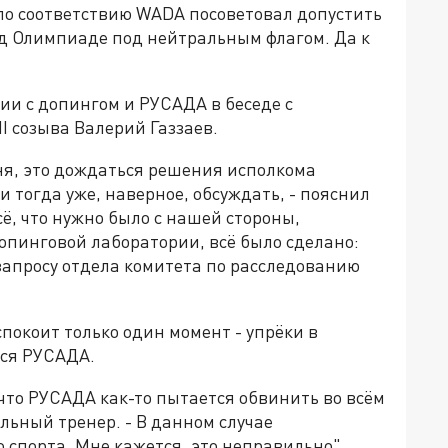
т по соответствию WADA посоветовал допустить
яд Олимпиаде под нейтральным флагом. Да к
ии с допингом и РУСАДА в беседе с
I созыва Валерий Газзаев.
ня, это дождаться решения исполкома
 тогда уже, наверное, обсуждать, - пояснил
сё, что нужно было с нашей стороны,
опинговой лаборатории, всё было сделано:
 запросу отдела комитета по расследованию
спокоит только один момент - упрёки в
тся РУСАДА.
 что РУСАДА как-то пытается обвинить во всём
льный тренер. - В данном случае
спорта. Мне кажется, это неправильно".