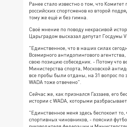
Ранее стало известно о том, что Комите
российских спортсменов ко второй подр
тому же ещё и без гимна.
Своё мнение по поводу некрасивой истор
Царьградом высказал депутат Госдумы VI
"Единственное, что в наших силах сегод
Всемирного антидопингового агентства, и
свою позицию собеседник. - Потому что в
Министерства спорта, Московской антид
все пробы были отданы, на 31 вопрос по
WADA тоже отвечено".
Сейчас же, как признался Газзаев, его бе
истории с WADA, которыми разбрасывае
"Единственное меня здесь беспокоит то,
спортивных чиновников, - пояснил футбо
руководителя федерации и Министерство 