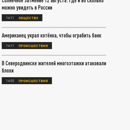
Солнечное затмение 12 августа: где и во сколько
можно увидеть в России
14:11
ОБЩЕСТВО
Американец украл котёнка, чтобы ограбить банк
14:11
ПРОИСШЕСТВИЯ
В Северодвинске жителей многоэтажки атаковали
блохи
14:02
ПРОИСШЕСТВИЯ