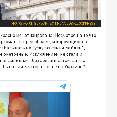
ФОТО: AARON SCHWARTZ/XINHUA/GLOBALLOOKPRESS
екрасно монетизирована. Несмотря на то что
аркоман, и прелюбодей, и коррупционер -
рабатывать на "услугах семьи Байден",
ионеточные. Исключением не стала и
ля сынишки - без обязанностей, зато с
, бывал ли Хантер вообще на Украине?