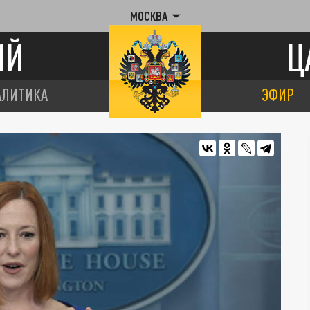
МОСКВА
ИЙ
Ц
АЛИТИКА
ЭФИР