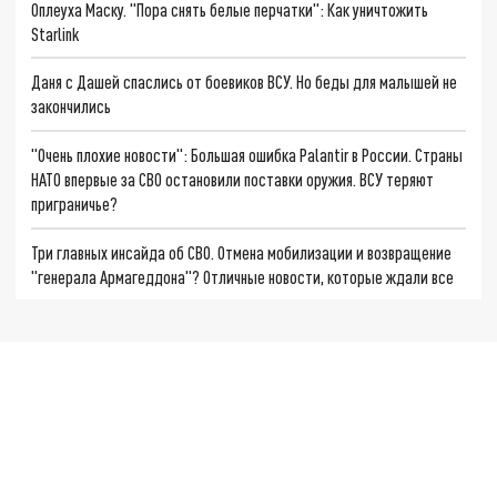
Оплеуха Маску. "Пора снять белые перчатки": Как уничтожить
Starlink
Даня с Дашей спаслись от боевиков ВСУ. Но беды для малышей не
закончились
"Очень плохие новости": Большая ошибка Palantir в России. Страны
НАТО впервые за СВО остановили поставки оружия. ВСУ теряют
приграничье?
Три главных инсайда об СВО. Отмена мобилизации и возвращение
"генерала Армагеддона"? Отличные новости, которые ждали все