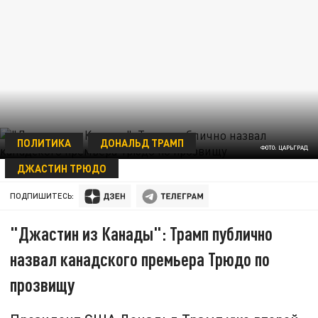
ПОЛИТИКА
ДОНАЛЬД ТРАМП
ФОТО: ЦАРЬГРАД
ДЖАСТИН ТРЮДО
28 МАЯ 13:12
ПОДПИШИТЕСЬ:
"Джастин из Канады": Трамп публично
назвал канадского премьера Трюдо по
прозвищу