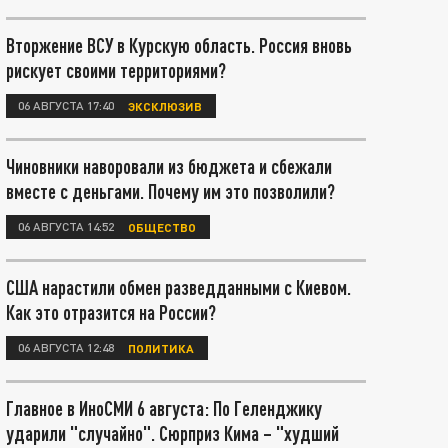
Вторжение ВСУ в Курскую область. Россия вновь
рискует своими территориями?
06 АВГУСТА 17:40
ЭКСКЛЮЗИВ
Чиновники наворовали из бюджета и сбежали
вместе с деньгами. Почему им это позволили?
06 АВГУСТА 14:52
ОБЩЕСТВО
США нарастили обмен разведданными с Киевом.
Как это отразится на России?
06 АВГУСТА 12:48
ПОЛИТИКА
Главное в ИноСМИ 6 августа: По Геленджику
ударили "случайно". Сюрприз Кима – "худший