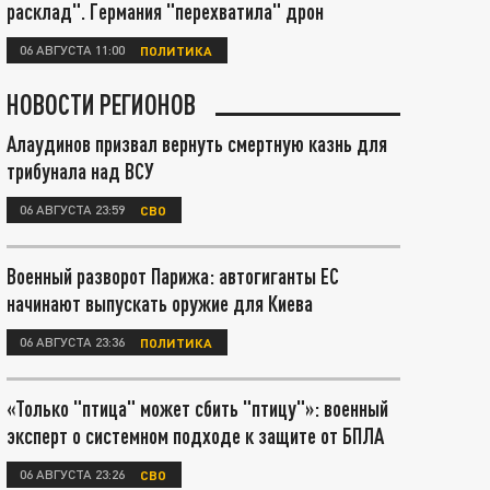
расклад". Германия "перехватила" дрон
06 АВГУСТА 11:00
ПОЛИТИКА
НОВОСТИ РЕГИОНОВ
Алаудинов призвал вернуть смертную казнь для
трибунала над ВСУ
06 АВГУСТА 23:59
СВО
Военный разворот Парижа: автогиганты ЕС
начинают выпускать оружие для Киева
06 АВГУСТА 23:36
ПОЛИТИКА
«Только "птица" может сбить "птицу"»: военный
эксперт о системном подходе к защите от БПЛА
06 АВГУСТА 23:26
СВО