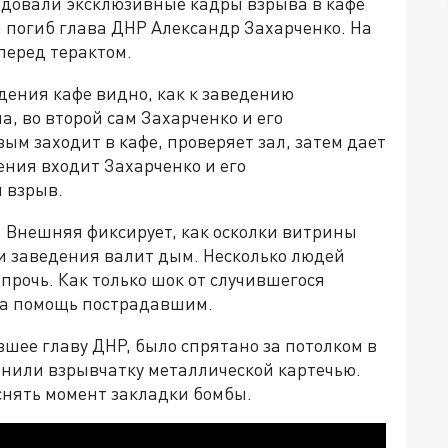
одовали эксклюзивные кадры взрыва в кафе
та погиб глава ДНР Александр Захарченко. На
перед терактом.
ения кафе видно, как к заведению
, во второй сам Захарченко и его
ым заходит в кафе, проверяет зал, затем дает
дения входит Захарченко и его
 взрыв.
 Внешняя фиксирует, как осколки витрины
ри заведения валит дым. Несколько людей
прочь. Как только шок от случившегося
на помощь пострадавшим.
вшее главу ДНР, было спрятано за потолком в
инили взрывчатку металлической картечью.
аснять момент закладки бомбы.