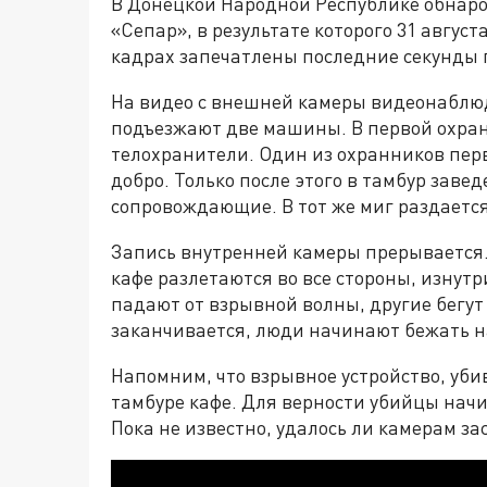
В Донецкой Народной Республике обнар
«Сепар», в результате которого 31 авгус
кадрах запечатлены последние секунды 
На видео с внешней камеры видеонаблюд
подъезжают две машины. В первой охрана
телохранители. Один из охранников перв
добро. Только после этого в тамбур заве
сопровождающие. В тот же миг раздается
Запись внутренней камеры прерывается.
кафе разлетаются во все стороны, изнут
падают от взрывной волны, другие бегут 
заканчивается, люди начинают бежать 
Напомним, что взрывное устройство, уби
тамбуре кафе. Для верности убийцы нач
Пока не известно, удалось ли камерам з