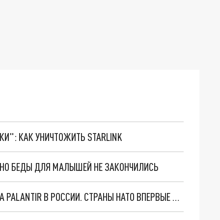
ТКИ": КАК УНИЧТОЖИТЬ STARLINK
. НО БЕДЫ ДЛЯ МАЛЫШЕЙ НЕ ЗАКОНЧИЛИСЬ
"ОЧЕНЬ ПЛОХИЕ НОВОСТИ": БОЛЬШАЯ ОШИБКА PALANTIR В РОССИИ. СТРАНЫ НАТО ВПЕРВЫЕ ЗА СВО ОСТАНОВИЛИ ПОСТАВКИ ОРУЖИЯ. ВСУ ТЕРЯЮТ ПРИГРАНИЧЬЕ?