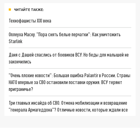
ЧИТАЙТЕ ТАКЖЕ:
Технофашисты XXI века
Оплеуха Маску. "Пора снять белые перчатки": Как уничтожить
Starlink
Даня с Дашей спаслись от боевиков ВСУ. Но беды для малышей не
закончились
"Очень плохие новости": Большая ошибка Palantir в России. Страны
НАТО впервые за СВО остановили поставки оружия. ВСУ теряют
приграничье?
Три главных инсайда об СВО. Отмена мобилизации и возвращение
"генерала Армагеддона"? Отличные новости, которые ждали все