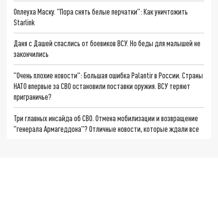
Оплеуха Маску. "Пора снять белые перчатки": Как уничтожить
Starlink
Даня с Дашей спаслись от боевиков ВСУ. Но беды для малышей не
закончились
"Очень плохие новости": Большая ошибка Palantir в России. Страны
НАТО впервые за СВО остановили поставки оружия. ВСУ теряют
приграничье?
Три главных инсайда об СВО. Отмена мобилизации и возвращение
"генерала Армагеддона"? Отличные новости, которые ждали все