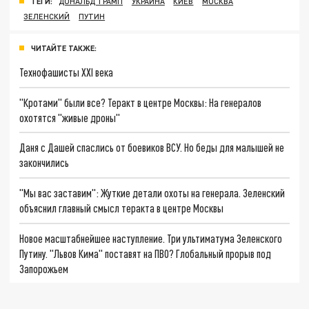
ТЕГИ:
ДОНАЛЬД ТРАМП
УКРАИНА
КИЕВ
МОСКВА
ЗЕЛЕНСКИЙ
ПУТИН
ЧИТАЙТЕ ТАКЖЕ:
Технофашисты XXI века
"Кротами" были все? Теракт в центре Москвы: На генералов
охотятся "живые дроны"
Даня с Дашей спаслись от боевиков ВСУ. Но беды для малышей не
закончились
"Мы вас заставим": Жуткие детали охоты на генерала. Зеленский
объяснил главный смысл теракта в центре Москвы
Новое масштабнейшее наступление. Три ультиматума Зеленского
Путину. "Львов Кима" поставят на ПВО? Глобальный прорыв под
Запорожьем