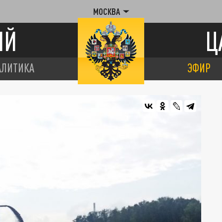
МОСКВА
ИЙ
Ц
АЛИТИКА
ЭФИР