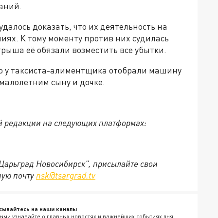
ваний.
удалось доказать, что их деятельность на
иях. К тому моменту против них судилась
грыша её обязали возместить все убытки.
то у таксиста-алиментщика отобрали машину
 малолетним сыну и дочке.
й редакции на следующих платформах:
"Царьград Новосибирск", присылайте свои
ную почту
nsk@tsargrad.tv
сывайтесь на наши каналы
ыми узнавайте о главных новостях и важнейших событиях дня.