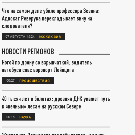
Что на самом деле убило профессора Зезина:
Адвокат Реверука перекладывает вину на
следователя?
07 АВГУСТА 14:24
ЭКСКЛЮЗИВ
НОВОСТИ РЕГИОНОВ
Ногой по дрону со взрывчаткой: водитель
автобуса спас аэропорт Лейпцига
00:27
ПРОИСШЕСТВИЯ
40 тысяч лет в болотах: древняя ДНК укажет путь
к «вечным» лесам на русском Севере
00:15
НАУКА