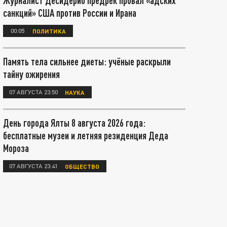
Журналист Десидерио предрёк провал «адских
санкций» США против России и Ирана
00:05
ПОЛИТИКА
Память тела сильнее диеты: учёные раскрыли
тайну ожирения
07 АВГУСТА 23:50
НАУКА
День города Ялты 8 августа 2026 года:
бесплатные музеи и летняя резиденция Деда
Мороза
07 АВГУСТА 23:41
ОБЩЕСТВО