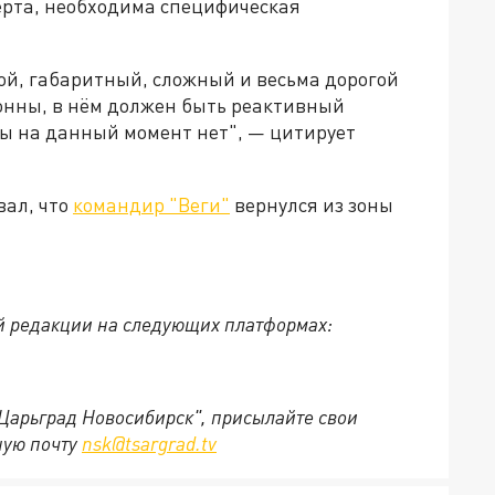
ерта, необходима специфическая
ой, габаритный, сложный и весьма дорогой
тонны, в нём должен быть реактивный
ны на данный момент нет", — цитирует
вал, что
командир "Веги"
вернулся из зоны
й редакции на следующих платформах:
"Царьград Новосибирск", присылайте свои
ную почту
nsk@tsargrad.tv