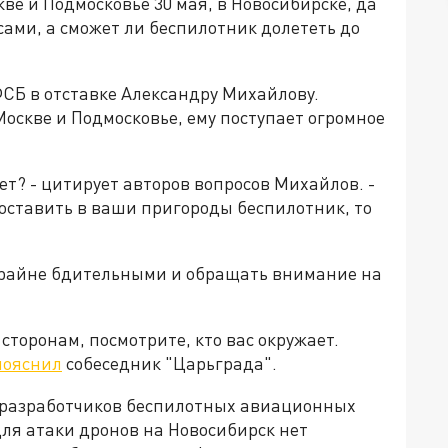
ве и Подмосковье 30 мая, в Новосибирске, да
сами, а сможет ли беспилотник долететь до
ФСБ в отставке Александру Михайлову.
 Москве и Подмосковье, ему поступает огромное
ет? - цитирует авторов вопросов Михайлов. -
доставить в ваши пригороды беспилотник, то
 крайне бдительными и обращать внимание на
 сторонам, посмотрите, кто вас окружает.
пояснил
собеседник "Царьграда".
и разработчиков беспилотных авиационных
для атаки дронов на Новосибирск нет