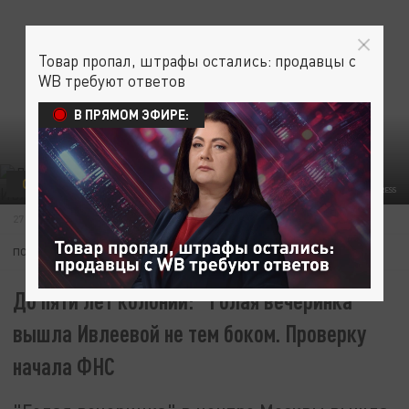
Товар пропал, штрафы остались: продавцы с
WB требуют ответов
В ПРЯМОМ ЭФИРЕ:
ОБЩЕСТВО
ШОУ-БИЗНЕС
© SVETLANA VOZMILOVA/GLOBALLOOKPRESS
27 ДЕКАБРЯ 10:52
ПОДПИШИТЕСЬ:
До пяти лет колонии: "Голая вечеринка"
вышла Ивлеевой не тем боком. Проверку
начала ФНС