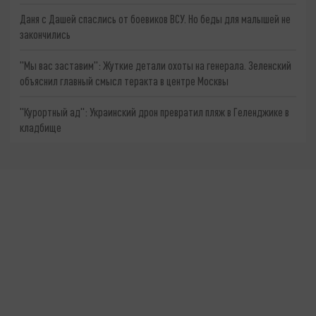
Даня с Дашей спаслись от боевиков ВСУ. Но беды для малышей не
закончились
"Мы вас заставим": Жуткие детали охоты на генерала. Зеленский
объяснил главный смысл теракта в центре Москвы
"Курортный ад": Украинский дрон превратил пляж в Геленджике в
кладбище