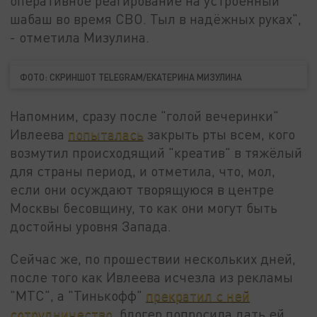
оперативное реагирование на устроенный
шабаш во время СВО. Тыл в надёжных руках",
- отметила Мизулина.
ФОТО: СКРИНШОТ TELEGRAM/ЕКАТЕРИНА МИЗУЛИНА
Напомним, сразу после "голой вечеринки"
Ивлеева
попыталась
закрыть рты всем, кого
возмутил происходящий "креатив" в тяжёлый
для страны период, и отметила, что, мол,
если они осуждают творящуюся в центре
Москвы бесовщину, то как они могут быть
достойны уровня Запада.
Сейчас же, по прошествии нескольких дней,
после того как Ивлеева исчезла из рекламы
"МТС", а "Тинькофф"
прекратил с ней
сотрудничество
, блогер попросила дать ей