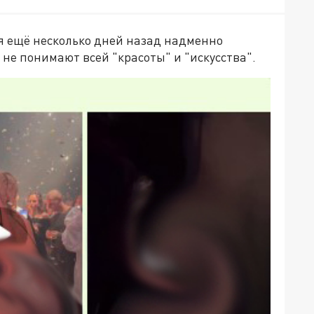
я ещё несколько дней назад надменно
 не понимают всей "красоты" и "искусства".