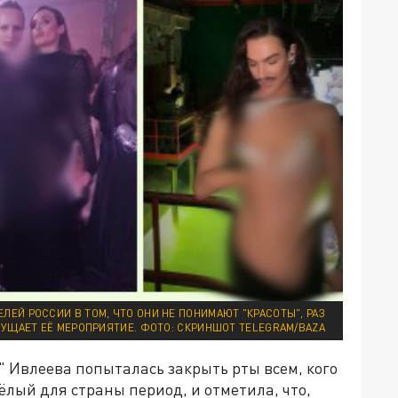
ЛЕЙ РОССИИ В ТОМ, ЧТО ОНИ НЕ ПОНИМАЮТ "КРАСОТЫ", РАЗ
МУЩАЕТ ЕЁ МЕРОПРИЯТИЕ. ФОТО: СКРИНШОТ TELEGRAM/BAZA
" Ивлеева попыталась закрыть рты всем, кого
лый для страны период, и отметила, что,