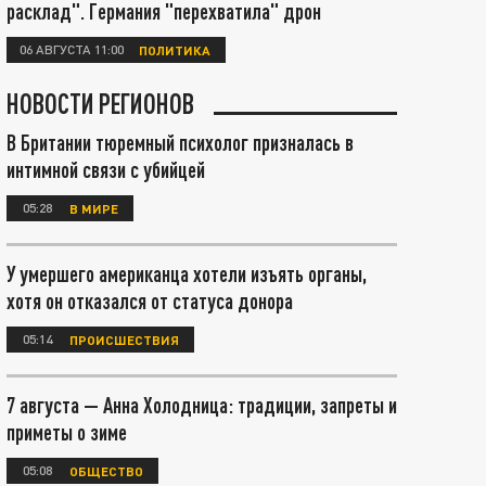
расклад". Германия "перехватила" дрон
06 АВГУСТА 11:00
ПОЛИТИКА
НОВОСТИ РЕГИОНОВ
В Британии тюремный психолог призналась в
интимной связи с убийцей
05:28
В МИРЕ
У умершего американца хотели изъять органы,
хотя он отказался от статуса донора
05:14
ПРОИСШЕСТВИЯ
7 августа — Анна Холодница: традиции, запреты и
приметы о зиме
05:08
ОБЩЕСТВО