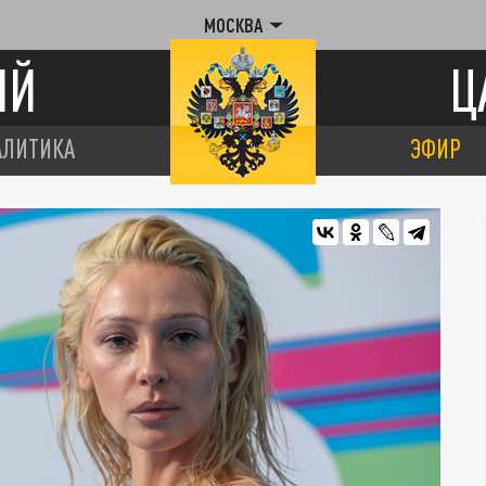
МОСКВА
ИЙ
Ц
АЛИТИКА
ЭФИР