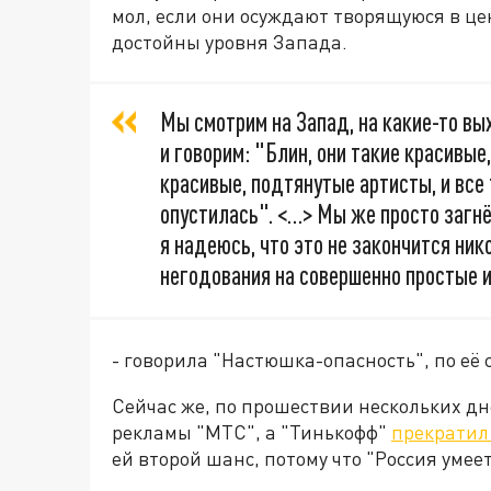
мол, если они осуждают творящуюся в це
достойны уровня Запада.
Мы смотрим на Запад, на какие-то в
и говорим: "Блин, они такие красивые
красивые, подтянутые артисты, и все
опустилась". <…> Мы же просто загнё
я надеюсь, что это не закончится ни
негодования на совершенно простые и
- говорила "Настюшка-опасность", по её 
Сейчас же, по прошествии нескольких дне
рекламы "МТС", а "Тинькофф"
прекратил 
ей второй шанс, потому что "Россия умее