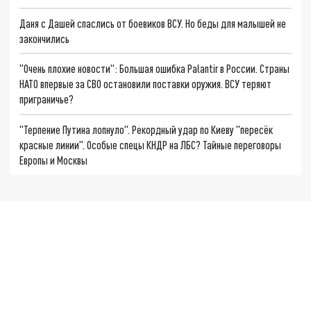
Даня с Дашей спаслись от боевиков ВСУ. Но беды для малышей не
закончились
"Очень плохие новости": Большая ошибка Palantir в России. Страны
НАТО впервые за СВО остановили поставки оружия. ВСУ теряют
приграничье?
"Терпение Путина лопнуло". Рекордный удар по Киеву "пересёк
красные линии". Особые спецы КНДР на ЛБС? Тайные переговоры
Европы и Москвы