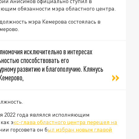
рий Анисимов официально ступил в
няющим обязанности мэра областного центра.
должность мэра Кемерова состоялась в
мерово.
лномочия исключительно в интересах
ьностью способствовать его
урному развитию и благополучию. Клянусь
Кемерово,
олжность.
я 2022 года являлся исполняющим
как э
кс-глава областного центра перешел на
ании горсовета он б
ыл избран новым главой