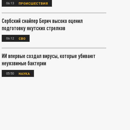
06:13
ПРОИСШЕСТВИЯ
Сербский снайпер Берич высоко оценил
подготовку якутских стрелков
06:12
СВО
ИИ впервые создал вирусы, которые убивают
неуязвимые бактерии
05:50
НАУКА