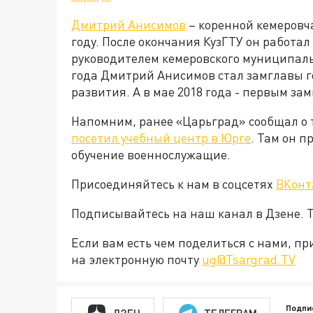
Дмитрий Анисимов
– коренной кемеровча
году. После окончания КузГТУ он работал 
руководителем кемеровского муниципаль
года Дмитрий Анисимов стал замглавы г
развития. А в мае 2018 года - первым за
Напомним, ранее «Царьград» сообщал о т
посетил учебный центр в Юрге
. Там он п
обучение военнослужащие.
Присоединяйтесь к нам в соцсетях
ВКонт
Подписывайтесь на наш канал в Дзене. Т
Если вам есть чем поделиться с нами, п
на электронную почту
ug@Tsargrad.TV
Подпи
ДЗЕН
ТЕЛЕГРАМ