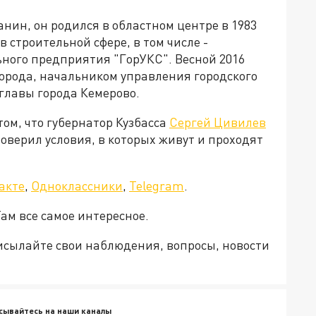
нин, он родился в областном центре в 1983
в строительной сфере, в том числе -
ного предприятия "ГорУКС". Весной 2016
орода, начальником управления городского
мглавы города Кемерово.
ом, что губернатор Кузбасса
Сергей Цивилев
роверил условия, в которых живут и проходят
акте
,
Одноклассники
,
Telegram
.
ам все самое интересное.
рисылайте свои наблюдения, вопросы, новости
сывайтесь на наши каналы