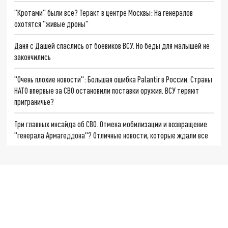
"Кротами" были все? Теракт в центре Москвы: На генералов
охотятся "живые дроны"
Даня с Дашей спаслись от боевиков ВСУ. Но беды для малышей не
закончились
"Очень плохие новости": Большая ошибка Palantir в России. Страны
НАТО впервые за СВО остановили поставки оружия. ВСУ теряют
приграничье?
Три главных инсайда об СВО. Отмена мобилизации и возвращение
"генерала Армагеддона"? Отличные новости, которые ждали все