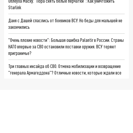
Оплеуха Маску. "Пора снять белые перчатки": Как уничтожить
Starlink
Даня с Дашей спаслись от боевиков ВСУ. Но беды для малышей не
закончились
"Очень плохие новости": Большая ошибка Palantir в России. Страны
НАТО впервые за СВО остановили поставки оружия. ВСУ теряют
приграничье?
Три главных инсайда об СВО. Отмена мобилизации и возвращение
"генерала Армагеддона"? Отличные новости, которые ждали все