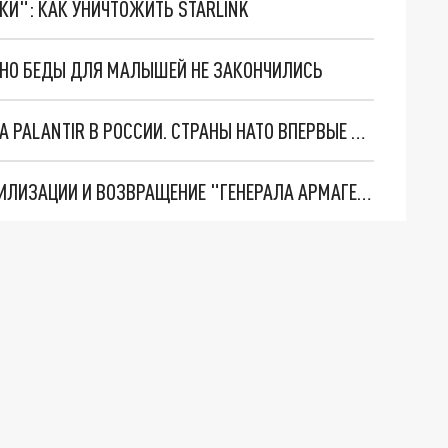
ТКИ": КАК УНИЧТОЖИТЬ STARLINK
. НО БЕДЫ ДЛЯ МАЛЫШЕЙ НЕ ЗАКОНЧИЛИСЬ
"ОЧЕНЬ ПЛОХИЕ НОВОСТИ": БОЛЬШАЯ ОШИБКА PALANTIR В РОССИИ. СТРАНЫ НАТО ВПЕРВЫЕ ЗА СВО ОСТАНОВИЛИ ПОСТАВКИ ОРУЖИЯ. ВСУ ТЕРЯЮТ ПРИГРАНИЧЬЕ?
ТРИ ГЛАВНЫХ ИНСАЙДА ОБ СВО. ОТМЕНА МОБИЛИЗАЦИИ И ВОЗВРАЩЕНИЕ "ГЕНЕРАЛА АРМАГЕДДОНА"? ОТЛИЧНЫЕ НОВОСТИ, КОТОРЫЕ ЖДАЛИ ВСЕ