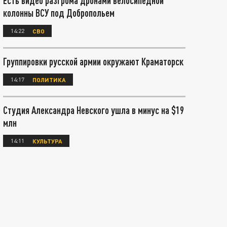
Есть видео разгрома дронами велосипедной
колонны ВСУ под Добропольем
14:22
СВО
Группировки русской армии окружают Краматорск
14:17
ПОЛИТИКА
Студия Александра Невского ушла в минус на $19
млн
14:11
КУЛЬТУРА