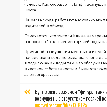
человек. Как сообщает "Лайф", возмуще
шоссе.
На месте схода работают несколько эки
водителей в объезд.
Отмечается, что жители Клина намерены
вопроса об "отключении горячей воды на
Причиной возмущения местных жителей ст
начале июня вода не была включена до с
в подключении воды тем, что обслужива
в частной собственности и были отключе
за энергоресурсы.
Бунт в возглавляемом "фигурантами и
возмущенные отсутствием горячей во
pic.twitter.com/bka7DGBT9a