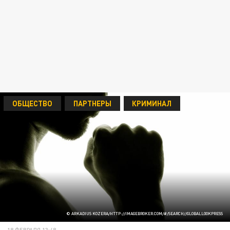
ОБЩЕСТВО
ПАРТНЕРЫ
КРИМИНАЛ
© ARKADIUS KOZERA/HTTP://IMAGEBROKER.COM/#/SEARCH//GLOBALLOOKPRESS
18 ФЕВРАЛЯ 13:48