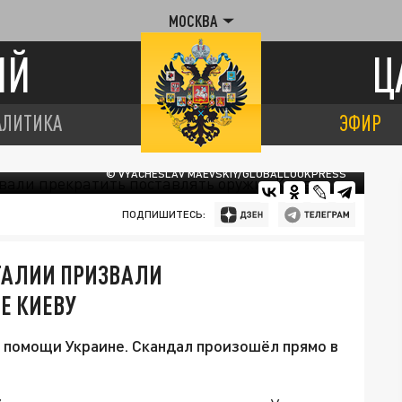
МОСКВА
ИЙ
Ц
АЛИТИКА
ЭФИР
© VYACHESLAV MAEVSKIY/GLOBALLOOKPRESS
ПОДПИШИТЕСЬ:
ИТАЛИИ ПРИЗВАЛИ
Е КИЕВУ
 помощи Украине. Скандал произошёл прямо в