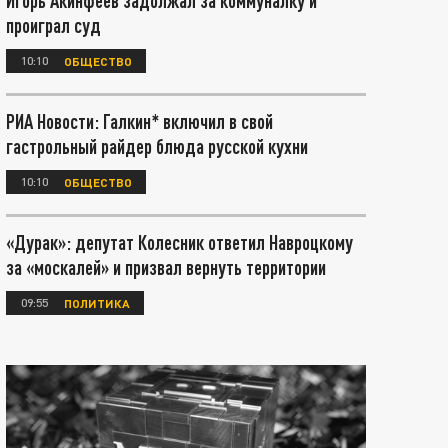
Игорь Акинфеев задолжал за коммуналку и
проиграл суд
10:10
ОБЩЕСТВО
РИА Новости: Галкин* включил в свой
гастрольный райдер блюда русской кухни
10:10
ОБЩЕСТВО
«Дурак»: депутат Колесник ответил Навроцкому
за «москалей» и призвал вернуть территории
09:55
ПОЛИТИКА