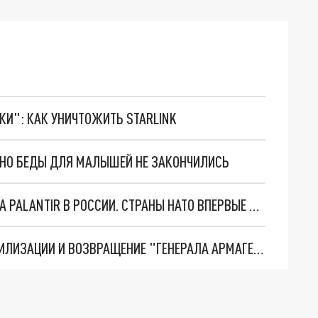
ТКИ": КАК УНИЧТОЖИТЬ STARLINK
. НО БЕДЫ ДЛЯ МАЛЫШЕЙ НЕ ЗАКОНЧИЛИСЬ
"ОЧЕНЬ ПЛОХИЕ НОВОСТИ": БОЛЬШАЯ ОШИБКА PALANTIR В РОССИИ. СТРАНЫ НАТО ВПЕРВЫЕ ЗА СВО ОСТАНОВИЛИ ПОСТАВКИ ОРУЖИЯ. ВСУ ТЕРЯЮТ ПРИГРАНИЧЬЕ?
ТРИ ГЛАВНЫХ ИНСАЙДА ОБ СВО. ОТМЕНА МОБИЛИЗАЦИИ И ВОЗВРАЩЕНИЕ "ГЕНЕРАЛА АРМАГЕДДОНА"? ОТЛИЧНЫЕ НОВОСТИ, КОТОРЫЕ ЖДАЛИ ВСЕ