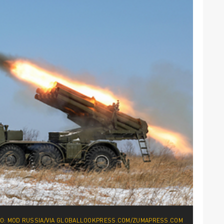
О: MOD RUSSIA/VIA GLOBALLOOKPRESS.COM/ZUMAPRESS.COM