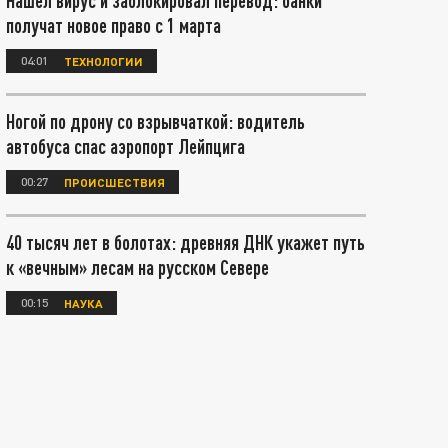
Нашел вирус и заблокировал перевод: банки
получат новое право с 1 марта
04:01
ТЕХНОЛОГИИ
Ногой по дрону со взрывчаткой: водитель
автобуса спас аэропорт Лейпцига
00:27
ПРОИСШЕСТВИЯ
40 тысяч лет в болотах: древняя ДНК укажет путь
к «вечным» лесам на русском Севере
00:15
НАУКА