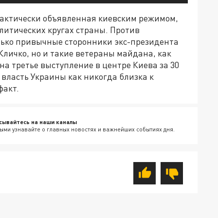
фактически объявленная киевским режимом,
литических кругах страны. Против
лько привычные сторонники экс-президента
личко, но и такие ветераны майдана, как
на третье выступление в центре Киева за 30
я власть Украины как никогда близка к
факт.
сывайтесь на наши каналы
ыми узнавайте о главных новостях и важнейших событиях дня.