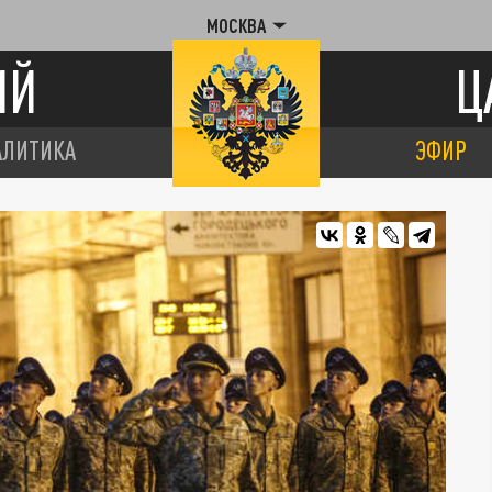
МОСКВА
ИЙ
Ц
АЛИТИКА
ЭФИР