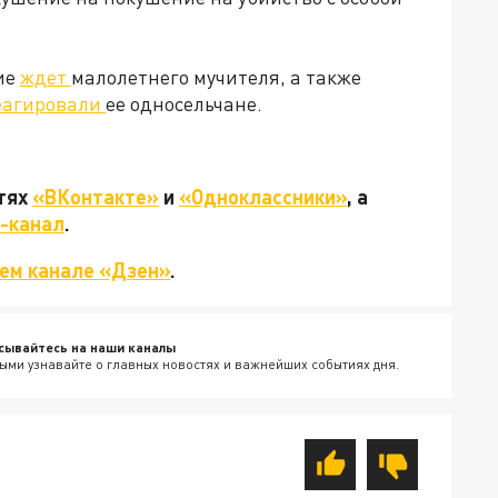
ие
ждет
малолетнего мучителя, а также
еагировали
ее односельчане.
етях
«ВКонтакте»
и
«Одноклассники»
, а
-канал
.
ем канале «Дзен»
.
сывайтесь на наши каналы
ыми узнавайте о главных новостях и важнейших событиях дня.