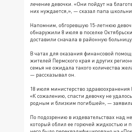
лечение девочки. «Они пойдут на благотв
них нуждается,», — сказал папа школьн
Напомним, обгоревшую 15-летнюю девочк
обнаружили 8 июля в поселке Октябрьски
доставили сначала в районную больницу,
В чатах для оказания финансовой помо
жителей Пермского края и других регионо
семья не ожидала такого количества же
— рассказывал он.
18 июля министерство здравоохранения П
«К сожалению, спасти девочку не удалос
родным и близким погибшей», — заявили
По подозрению в издевательствах над не
который облил ее горючей жидкостью и п
него было переквалифицировано на «Пок