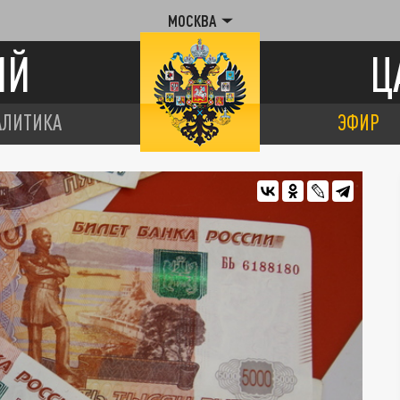
МОСКВА
ИЙ
Ц
АЛИТИКА
ЭФИР