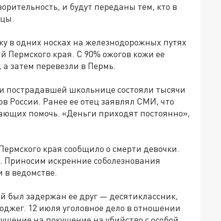
орительность, и будут переданы тем, кто в
ицы.
у в одних носках на железнодорожных путях
й Пермского края. С 90% ожогов кожи ее
 а затем перевезли в Пермь.
щи пострадавшей школьнице состояли тысячи
в России. Ранее ее отец заявлял СМИ, что
лающих помочь. «Деньги приходят постоянно»,
ермского края сообщило о смерти девочки.
ь. Приносим искренние соболезнования
 в ведомстве.
й был задержан ее друг — десятиклассник,
оджег. 12 июля уголовное дело в отношении
ушение на покушение на убийство с особой