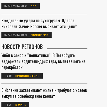
07 АВГУСТА 20:45
СВО
Ежедневные удары по сухогрузам. Одесса.
Николаев. Зачем Россия выбивает эти цели?
07 АВГУСТА 18:21
ЭКСКЛЮЗИВ
НОВОСТИ РЕГИОНОВ
Ушёл в занос и "поплатился". В Петербурге
задержали водителя-дрифтера, вылетевшего на
перекрёсток
12:15
ПРОИСШЕСТВИЯ
В Испании захватывают жилье и требуют с хозяев
выкуп за освобождение комнат
12:08
В МИРЕ