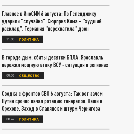
Главное в ИноСМИ 6 августа: По Геленджику
ударили "случайно". Сюрприз Кима – "худший
расклад". Германия "перехватила" дрон
11:00
ПОЛИТИКА
В городе дым, сбиты десятки БПЛА: Ярославль
пережил мощную атаку ВСУ - ситуация в регионах
08:56
ОБЩЕСТВО
Сводка с фронтов СВО 6 августа: Так вот зачем
Путин срочно начал ротацию генералов. Наши в
Орехове. Заход в Славянск и штурм Чернигова
08:47
ПОЛИТИКА