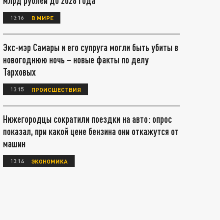
млрд рублей до 2028 года
13:16
В МИРЕ
Экс-мэр Самары и его супруга могли быть убиты в
новогоднюю ночь – новые факты по делу
Тарховых
13:15
ПРОИСШЕСТВИЯ
Нижегородцы сократили поездки на авто: опрос
показал, при какой цене бензина они откажутся от
машин
13:14
ЭКОНОМИКА