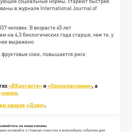
ирующие социальные нормы, стареют быстрее.
аны в журнале International Journal of
.
7 человек. В возрасте 45 лет
 на 4,3 биологических года старше, чем те, у
нее выражено.
 фруктовые соки, повышается риск
етях
«ВКонтакте»
и
«Одноклассники»
, а
-канал
.
ем канале «Дзен»
.
сывайтесь на наши каналы
ыми узнавайте о главных новостях и важнейших событиях дня.