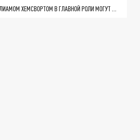
СЪЕМКИ ЧЕТВЕРТОГО СЕЗОНА «ВЕДЬМАКА» С ЛИАМОМ ХЕМСВОРТОМ В ГЛАВНОЙ РОЛИ МОГУТ НАЧАТЬСЯ УЖЕ ОСЕНЬЮ