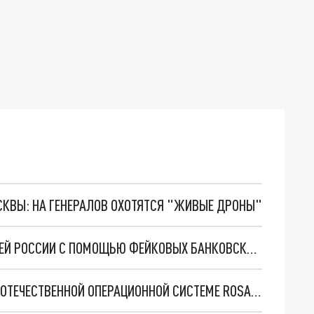
ОСКВЫ: НА ГЕНЕРАЛОВ ОХОТЯТСЯ "ЖИВЫЕ ДРОНЫ"
МОШЕННИКИ СТАЛИ КРАСТЬ ДЕНЬГИ У ЖИТЕЛЕЙ РОССИИ С ПОМОЩЬЮ ФЕЙКОВЫХ БАНКОВСКИХ ПРИЛОЖЕНИЙ
КОМПАНИЯ «РОСА» ВЫПУСТИТ СМАРТФОН НА ОТЕЧЕСТВЕННОЙ ОПЕРАЦИОННОЙ СИСТЕМЕ ROSA MOBILE