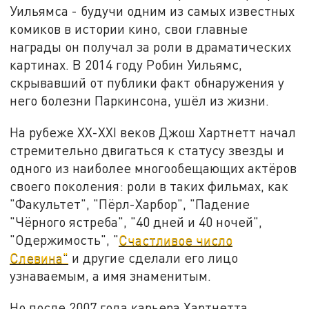
Уильямса - будучи одним из самых известных
комиков в истории кино, свои главные
награды он получал за роли в драматических
картинах. В 2014 году Робин Уильямс,
скрывавший от публики факт обнаружения у
него болезни Паркинсона, ушёл из жизни.
На рубеже XX-XXI веков Джош Хартнетт начал
стремительно двигаться к статусу звезды и
одного из наиболее многообещающих актёров
своего поколения: роли в таких фильмах, как
"Факультет", "Пёрл-Харбор", "Падение
"Чёрного ястреба", "40 дней и 40 ночей",
"Одержимость", "
Счастливое число
Слевина"
и другие сделали его лицо
узнаваемым, а имя знаменитым.
Но после 2007 года карьера Хартнетта