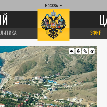
МОСКВА
ИЙ
Ц
АЛИТИКА
ЭФИР