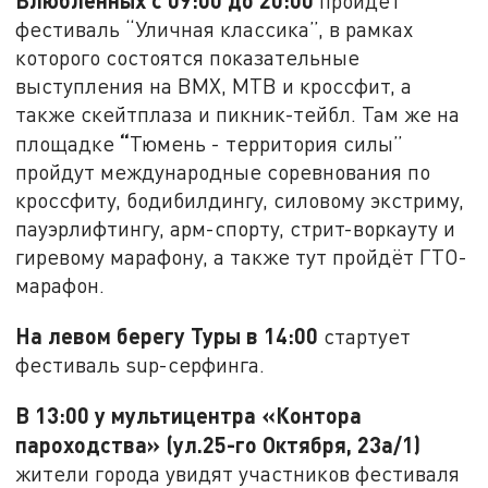
Влюбленных с 09:00 до 20:00
пройдёт
фестиваль “Уличная классика”, в рамках
которого состоятся показательные
выступления на ВМХ, МТВ и кроссфит, а
также скейтплаза и пикник-тейбл. Там же на
“
площадке
Тюмень - территория силы”
пройдут международные соревнования по
кроссфиту, бодибилдингу, силовому экстриму,
пауэрлифтингу, арм-спорту, стрит-воркауту и
гиревому марафону, а также тут пройдёт ГТО-
марафон.
На левом берегу Туры в 14:00
стартует
фестиваль sup-серфинга.
В 13:00 у мультицентра «Контора
пароходства» (ул.25-го Октября, 23а/1)
жители города увидят участников фестиваля