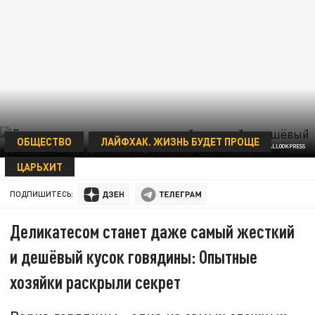
ОБЩЕСТВО
ЛАЙФХАК. ЖИЗНЬ БУДЕТ ПРОЩЕ
KOMSOMOLSKAYA PRAVDA//GLOBALLOOKPRESS
ЦАРЬХИТ
01 ИЮЛЯ 07:03
ПОДПИШИТЕСЬ:
Деликатесом станет даже самый жесткий
и дешёвый кусок говядины: Опытные
хозяйки раскрыли секрет