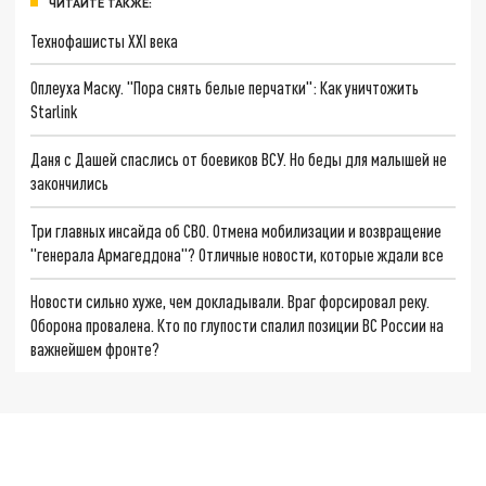
ЧИТАЙТЕ ТАКЖЕ:
Технофашисты XXI века
Оплеуха Маску. "Пора снять белые перчатки": Как уничтожить
Starlink
Даня с Дашей спаслись от боевиков ВСУ. Но беды для малышей не
закончились
Три главных инсайда об СВО. Отмена мобилизации и возвращение
"генерала Армагеддона"? Отличные новости, которые ждали все
Новости сильно хуже, чем докладывали. Враг форсировал реку.
Оборона провалена. Кто по глупости спалил позиции ВС России на
важнейшем фронте?