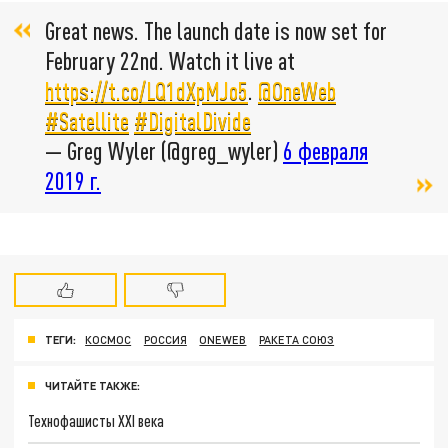
Great news. The launch date is now set for
February 22nd. Watch it live at
https://t.co/LQ1dXpMJo5
.
@OneWeb
#Satellite
#DigitalDivide
— Greg Wyler (@greg_wyler)
6 февраля
2019 г.
ТЕГИ:
КОСМОС
РОССИЯ
ONEWEB
РАКЕТА СОЮЗ
ЧИТАЙТЕ ТАКЖЕ:
Технофашисты XXI века