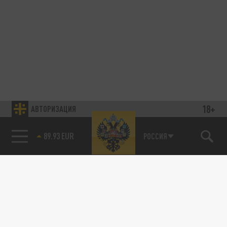
18+
АВТОРИЗАЦИЯ
89.93 EUR
РОССИЯ