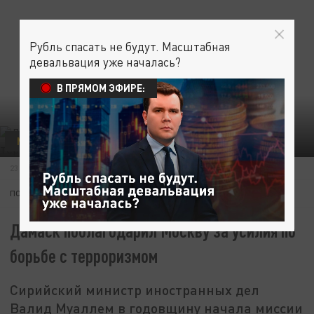
Рубль спасать не будут. Масштабная
девальвация уже началась?
В ПРЯМОМ ЭФИРЕ:
МЕЖДУНАРОДНАЯ ПОЛИТИКА
23 СЕНТЯБРЯ 20:00
ПОДПИШИТЕСЬ:
Дамаск поблагодарил Москву за усилия по
борьбе с терроризмом
Сирийский министр иностранных дел
Валид Муаллем в годовщину начала миссии