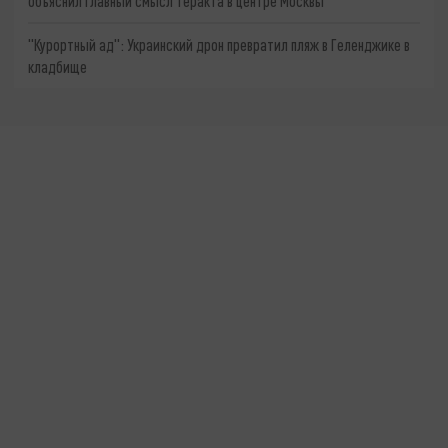
объяснил главный смысл теракта в центре Москвы
"Курортный ад": Украинский дрон превратил пляж в Геленджике в
кладбище