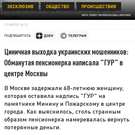
ЭКСКЛЮЗИВ
ОБЩЕСТВО
ПРОИСШЕСТВИЯ
ФОТО: SERGEY SMIRNOV/GLOBALLOOKPRESS
17 ИЮЛЯ 16:12
ПОДПИШИТЕСЬ:
Циничная выходка украинских мошенников:
Обманутая пенсионерка написала "ГУР" в
центре Москвы
В Москве задержали 68-летнюю женщину,
которая оставила надпись "ГУР" на
памятнике Минину и Пожарскому в центре
города. Как выяснилось, столь странным
образом пенсионерка намеревалась вернуть
потерянные деньги.