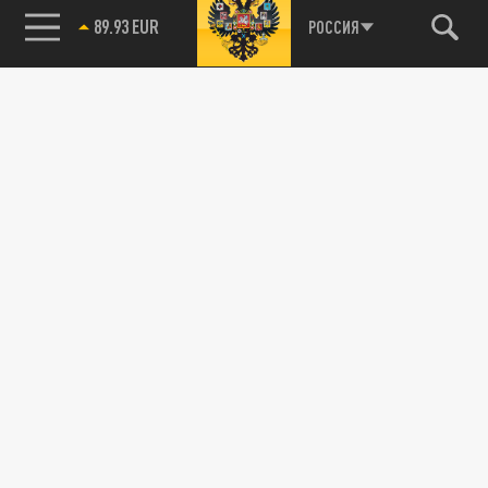
89.93 EUR
РОССИЯ
115093, г. Москва, переулок Партийный,
д.1, к.57, стр.3, эт.1, пом.I, ком.45
Тел.:
+7 (495) 374-77-73
info@tsargrad.tv
Адрес для пресс-релизов
press@tsargrad.tv