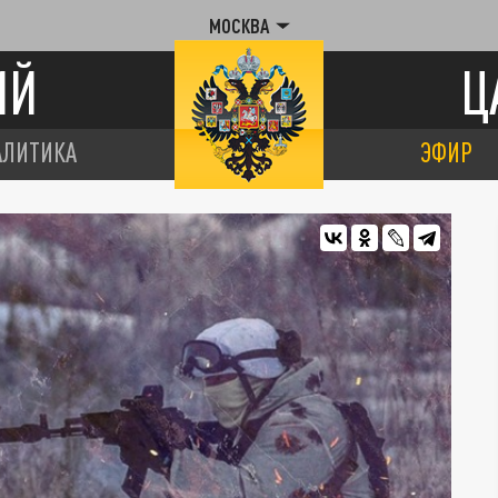
МОСКВА
ИЙ
Ц
АЛИТИКА
ЭФИР