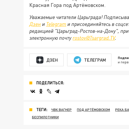
Красная Гора под Артёмовском.
Уважаемые читатели Царьграда! Подписыва
Дзен
и
Telegram
и присоединяйтесь в соцс
редакцией "Царьград-Ростов-на-Дону", при
электронную почту
rostov@Tsargrad.ТV
.
Подпи
ДЗЕН
ТЕЛЕГРАМ
и перв
ПОДЕЛИТЬСЯ:
ТЕГИ:
ЧВК ВАГНЕР
ПОД АРТЁМОВСКОМ
РЕКА Б
БЕСПИЛОТНИКИ