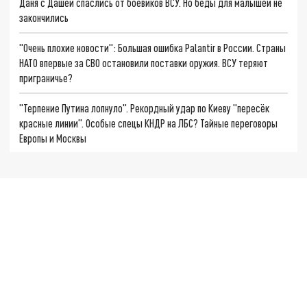
Даня с Дашей спаслись от боевиков ВСУ. Но беды для малышей не
закончились
"Очень плохие новости": Большая ошибка Palantir в России. Страны
НАТО впервые за СВО остановили поставки оружия. ВСУ теряют
приграничье?
"Терпение Путина лопнуло". Рекордный удар по Киеву "пересёк
красные линии". Особые спецы КНДР на ЛБС? Тайные переговоры
Европы и Москвы