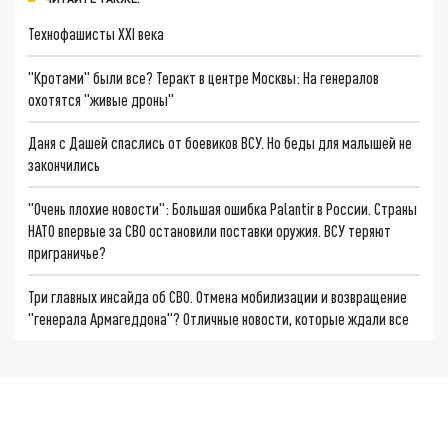
Технофашисты XXI века
"Кротами" были все? Теракт в центре Москвы: На генералов
охотятся "живые дроны"
Даня с Дашей спаслись от боевиков ВСУ. Но беды для малышей не
закончились
"Очень плохие новости": Большая ошибка Palantir в России. Страны
НАТО впервые за СВО остановили поставки оружия. ВСУ теряют
приграничье?
Три главных инсайда об СВО. Отмена мобилизации и возвращение
"генерала Армагеддона"? Отличные новости, которые ждали все