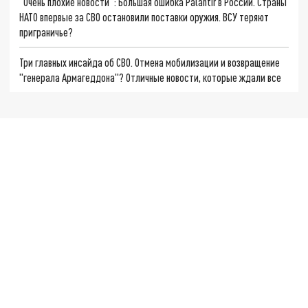
"Очень плохие новости": Большая ошибка Palantir в России. Страны
НАТО впервые за СВО остановили поставки оружия. ВСУ теряют
приграничье?
Три главных инсайда об СВО. Отмена мобилизации и возвращение
"генерала Армагеддона"? Отличные новости, которые ждали все