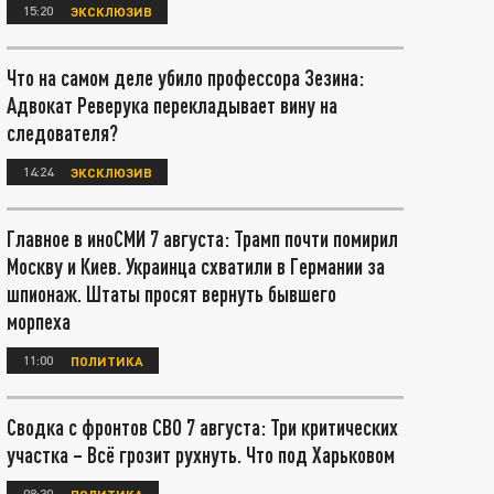
15:20
ЭКСКЛЮЗИВ
Что на самом деле убило профессора Зезина:
Адвокат Реверука перекладывает вину на
следователя?
14:24
ЭКСКЛЮЗИВ
Главное в иноСМИ 7 августа: Трамп почти помирил
Москву и Киев. Украинца схватили в Германии за
шпионаж. Штаты просят вернуть бывшего
морпеха
11:00
ПОЛИТИКА
Сводка с фронтов СВО 7 августа: Три критических
участка – Всё грозит рухнуть. Что под Харьковом
08:30
ПОЛИТИКА