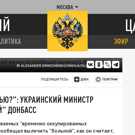
МОСКВА
ИЙ
Ц
АЛИТИКА
ЭФИР
© ALEXANDER ERMOCHENKO/XINHUA/GLOBALLOOKPRESS
ПОДПИШИТЕСЬ:
ЛЬЮ?": УКРАИНСКИЙ МИНИСТР
Й" ДОНБАСС
ываемых "временно оккупированных
ообещал вылечить "больной", как он считает,