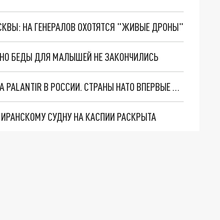
ОСКВЫ: НА ГЕНЕРАЛОВ ОХОТЯТСЯ "ЖИВЫЕ ДРОНЫ"
. НО БЕДЫ ДЛЯ МАЛЫШЕЙ НЕ ЗАКОНЧИЛИСЬ
"ОЧЕНЬ ПЛОХИЕ НОВОСТИ": БОЛЬШАЯ ОШИБКА PALANTIR В РОССИИ. СТРАНЫ НАТО ВПЕРВЫЕ ЗА СВО ОСТАНОВИЛИ ПОСТАВКИ ОРУЖИЯ. ВСУ ТЕРЯЮТ ПРИГРАНИЧЬЕ?
О ИРАНСКОМУ СУДНУ НА КАСПИИ РАСКРЫТА